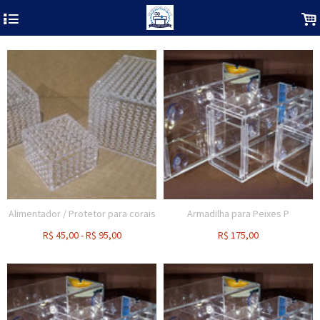
4
.
Alimentador / Protetor para corais
Armadilha para Peixes P
R$
45,00
-
R$
95,00
R$
175,00