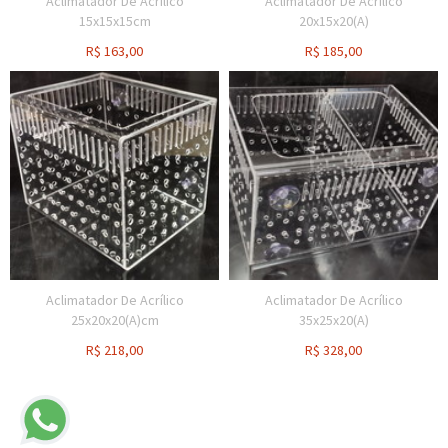
Aclimatador De Acrílico
Aclimatador De Acrílico
15x15x15cm
20x15x20(A)
R$
163,00
R$
185,00
Aclimatador De Acrílico
Aclimatador De Acrílico
25x20x20(A)cm
35x25x20(A)
R$
218,00
R$
328,00