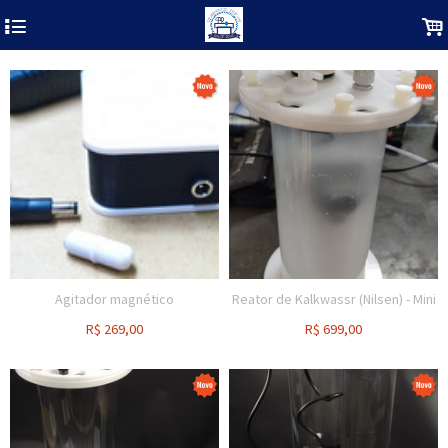
4
.
Agitador magnético
Reator de Kalkwassr (Nilsen) - Mini
R$
269,00
R$
699,00