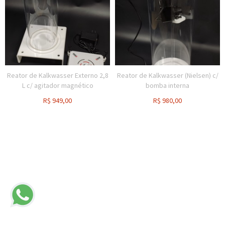
Reator de Kalkwasser Externo 2,8
Reator de Kalkwasser (Nielsen) c/
L c/ agitador magnético
bomba interna
R$
949,00
R$
980,00