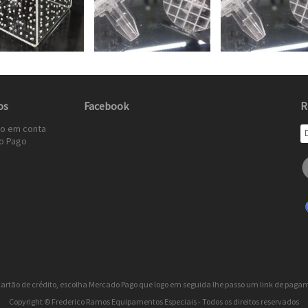
os
Facebook
R
to em conta
o Pago
 cartão de crédito, escolha Mercado Pago que logo em seguida lhe passo um link de pagam
Copyright © Frederico Ramos Equipamentos Especiais - Todos os direitos reservados