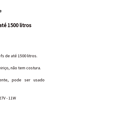
e
té 1500 litros
fs de até 1500 litros.
eiriço, não tem costura.
ente, pode ser usado
27V - 11W