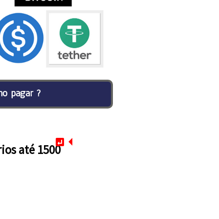
o pagar ?
ios até 1500