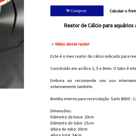
.
Comprar
Calcular o fret
Reator de Cálcio para aquários a
->
Vídeo deste reator
Este é o meu reator de cálcio indicado para ree
Construído em acrílico 3, 5 e 8mm. O tubo é int
Embora eu recomende seu uso internam
externamente também.
Bomba interna para recirculação: Sarlo B650 - 1
Dimensões:
Diâmetro da base: 20cm
Diâmetro do tubo: 15cm
altura do tubo: 30cm
altura total: 34cm